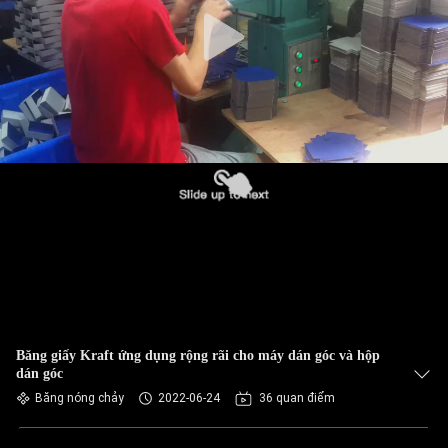
QUAN
NHÀ
MÁY
KIỂM
SOÁT
CHẤT
LƯỢNG
LIÊN
HỆ
Băng giấy Kraft ứng dụng rộng rãi cho máy dán góc và hộp
VỚI
dán góc
CHÚNG
Băng nóng chảy
2022-06-24
36 quan điểm
TÔI