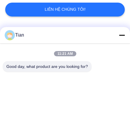
CHÍNH
LIÊN HỆ CHÚNG TÔI!
SÁCH
BẢO
Danh mục phổ biến
Tất cả
MẬT
Tian
các
Cardboard Box
11:21 AM
Máy làm hộp cứng
Making Machine
Good day, what product are you looking for?
Automatic Paper Box
Máy làm vỏ tự động
Making Machine
Automatic Positioning
Máy cấp giấy
Machine
Máy làm hộp cứng
Cardboard Grooving