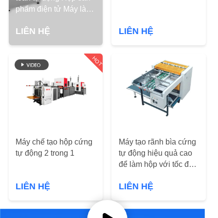
QUAN
phẩm điện tử Máy làm
NHÀ
với hệ thống theo dõi
LIÊN HỆ
LIÊN HỆ
camera
MÁY
HOT
KIỂM
SOÁT
CHẤT
LƯỢNG
Máy chế tạo hộp cứng
Máy tạo rãnh bìa cứng
LIÊN
tự động 2 trong 1
tự động hiệu quả cao
HỆ
để làm hộp với tốc độ
VỚI
110-120 chiếc / phút
LIÊN HỆ
LIÊN HỆ
CHÚNG
TÔI