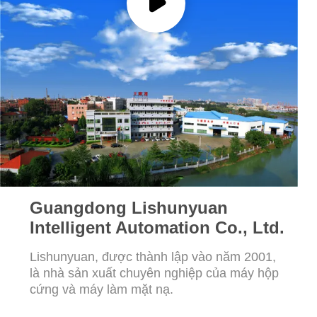
TIN
TỨC
YÊU
CẦU
ĐẶT
GIÁ
Guangdong Lishunyuan
SƠ
Intelligent Automation Co., Ltd.
ĐỒ
Lishunyuan, được thành lập vào năm 2001,
TRANG
là nhà sản xuất chuyên nghiệp của máy hộp
WEB
cứng và máy làm mặt nạ.