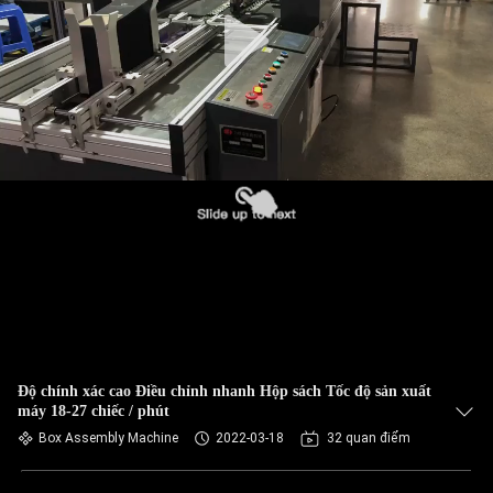
QUAN
NHÀ
MÁY
KIỂM
SOÁT
CHẤT
LƯỢNG
LIÊN
HỆ
Độ chính xác cao Điều chỉnh nhanh Hộp sách Tốc độ sản xuất
VỚI
máy 18-27 chiếc / phút
CHÚNG
Box Assembly Machine
2022-03-18
32 quan điểm
TÔI