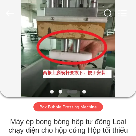
Guangdong
Lishunyuan
Intelligent
Automation
Co.,
Ltd..
All
Rights
NHÀ
Reserved.
SẢN
PHẨM
VỀ
CHÚNG
TÔI
Box Bubble Pressing Machine
CHUYẾN
Máy ép bong bóng hộp tự động Loại
THAM
chạy điện cho hộp cứng Hộp tối thiểu