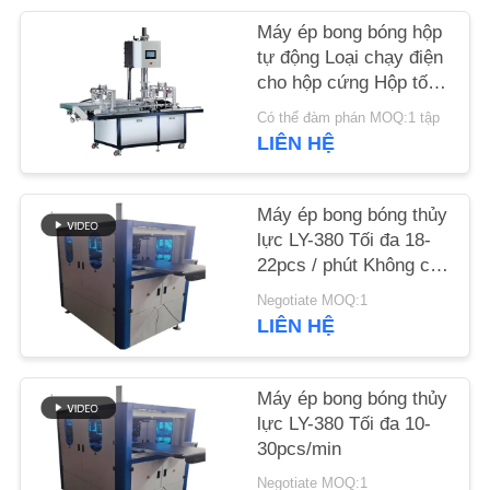
Máy ép bong bóng hộp
TIN
tự động Loại chạy điện
TỨC
cho hộp cứng Hộp tối
thiểu là 45 * 45 * 10mm
Có thể đàm phán MOQ:1 tập
LIÊN HỆ
YÊU
CẦU
Máy ép bong bóng thủy
ĐẶT
lực LY-380 Tối đa 18-
GIÁ
22pcs / phút Không có
bong bóng / hoàn thiện
Negotiate MOQ:1
trơn tru
LIÊN HỆ
SƠ
ĐỒ
Máy ép bong bóng thủy
TRANG
lực LY-380 Tối đa 10-
WEB
30pcs/min
Negotiate MOQ:1