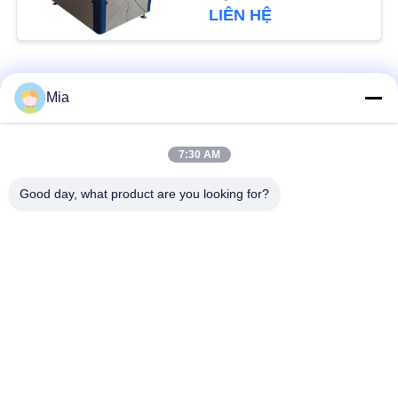
CHÍNH
LIÊN HỆ
SÁCH
BẢO
Danh mục phổ biến
Tất cả
Mia
MẬT
các
Cardboard Box
7:30 AM
Máy làm hộp cứng
Making Machine
Good day, what product are you looking for?
Automatic Paper Box
Máy làm vỏ tự động
Making Machine
Automatic Positioning
Máy cấp giấy
Machine
Máy làm hộp cứng
Cardboard Grooving
bán tự động
Machine