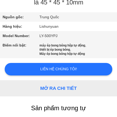
QUAN
là 45 * 45 * 10mm
NHÀ
Nguồn gốc:
Trung Quốc
MÁY
Hàng hiệu:
Lishunyuan
KIỂM
Model Number:
LY-500YPJ
SOÁT
Điểm nổi bật:
,
máy ép bong bóng hộp tự động
,
thiết bị ép bong bóng
CHẤT
Máy ép bong bóng hộp tự động
LƯỢNG
LIÊN HỆ CHÚNG TÔI!
LIÊN
HỆ
MỞ RA CHI TIẾT
VỚI
CHÚNG
Sản phẩm tương tự
TÔI